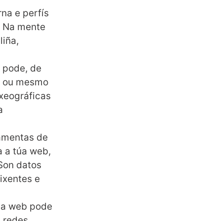
a e perfís
. Na mente
liña,
 pode, de
ón ou mesmo
 xeográficas
a
amentas de
a a túa web,
 Son datos
ixentes e
úa web pode
s redes