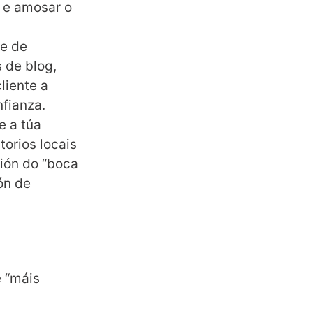
 e amosar o
de de
 de blog,
liente a
nfianza.
e a túa
orios locais
sión do “boca
ón de
e “máis