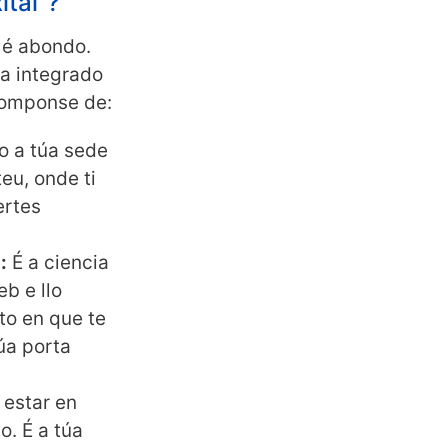
ital”?
 é abondo.
ma integrado
 Componse de:
 a túa sede
teu, onde ti
ertes
:
É a ciencia
b e llo
to en que te
úa porta
 estar en
o. É a túa