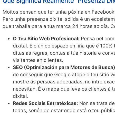
Que Significa Realmente “Presenza Dix
Moitos pensan que ter unha páxina en Facebook
Pero unha presenza dixital sólida é un ecosiste
que traballa para a túa marca 24 horas ao día.
O Teu Sitio Web Profesional:
Pensa nel como
dixital. É o único espazo en liña que é 100% 
ditas as regras, contas a túa historia e conv
visitantes en clientes.
SEO (Optimización para Motores de Busca)
de conseguir que Google atope o teu sitio we
mostre ás persoas adecuadas, no intre exac
necesitan. É o mapa que leva os clientes á t
dixital.
Redes Sociais Estratéxicas:
Non se trata de
todas, senón de estar onde está o teu públic