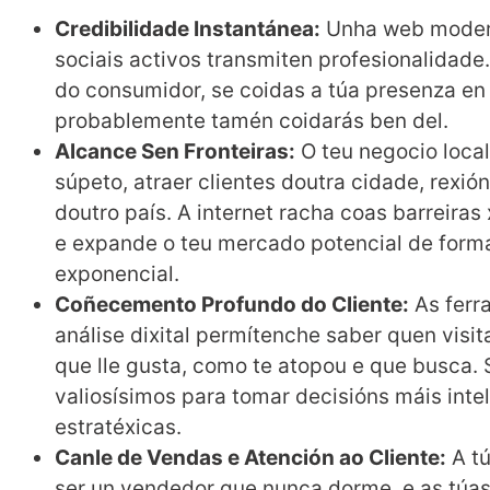
Credibilidade Instantánea:
Unha web modern
sociais activos transmiten profesionalidade
do consumidor, se coidas a túa presenza en 
probablemente tamén coidarás ben del.
Alcance Sen Fronteiras:
O teu negocio local
súpeto, atraer clientes doutra cidade, rexi
doutro país. A internet racha coas barreiras
e expande o teu mercado potencial de form
exponencial.
Coñecemento Profundo do Cliente:
As ferr
análise dixital permítenche saber quen visit
que lle gusta, como te atopou e que busca.
valiosísimos para tomar decisións máis intel
estratéxicas.
Canle de Vendas e Atención ao Cliente:
A t
ser un vendedor que nunca dorme, e as túa