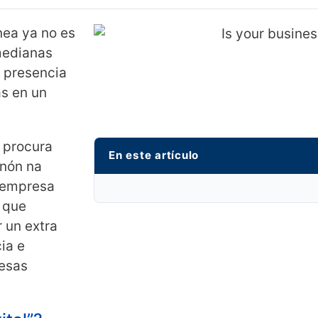
ínea ya no es
medianas
 presencia
ás en un
e procura
En este artículo
enón na
 empresa
 que
r un extra
ia e
esas