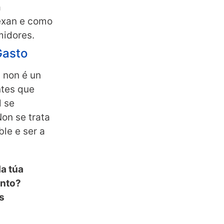
a
exan e como
midores.
Gasto
 non é un
ntes que
l se
on se trata
ble e ser a
da túa
ento?
s