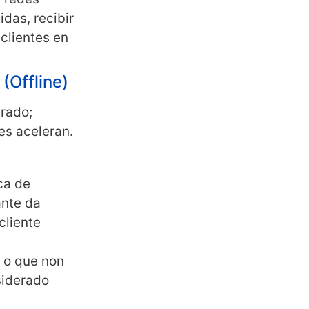
idas, recibir
clientes en
 (Offline)
arado;
es aceleran.
ca de
ante da
cliente
 o que non
siderado