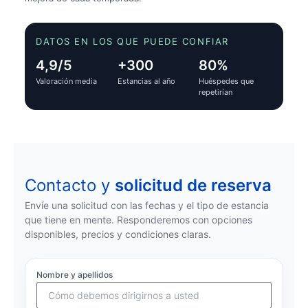
DATOS EN LOS QUE PUEDE CONFIAR
4,9/5
+300
80%
Valoración media
Estancias al año
Huéspedes que
repetirían
Contacto y
solicitud de reserva
Envíe una solicitud con las fechas y el tipo de estancia
que tiene en mente. Responderemos con opciones
disponibles, precios y condiciones claras.
Nombre y apellidos