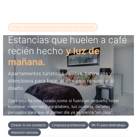
VIGO · RÍAS BAIXAS
COLECCIÓN BOUTIQUE
Estancias que huelen a café
recién hecho
y luz de
mañana.
Apartamentos turísticos cálidos, luminosos y
silenciosos para bajar el ritmo sin renunciar al
diseño.
Cada piso ha sido curado como si fuera un pequeño hotel
boutique: materiales agradables, luz cuidada, detalles
pensados para que el primer día ya se sienta “en casa”.
Check-in sin contacto
Limpieza profesional
Wi-Fi para teletrabajo
Atención cercana