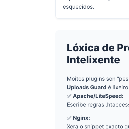
esquecidos.
Lóxica de P
Intelixente
Moitos plugins son “pe
Uploads Guard
é lixeiro
✅
Apache/LiteSpeed:
Escribe regras .htacces
✅
Nginx:
Xera o snippet exacto q