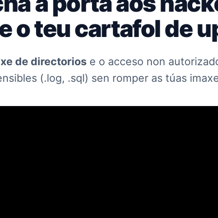
ha a porta aos hack
e o teu cartafol de u
axe de directorios
e o acceso non autorizado
ensibles (.log, .sql) sen romper as túas imaxe