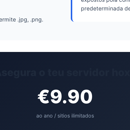
predeterminada de
ermite .jpg, .png.
segura o teu servidor ho
€9.90
ao ano / sitios ilimitados