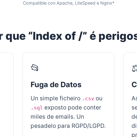
Compatible con Apache, LiteSpeed e Nginx*
r que “Index of /” é perigo
📂
⚖
Fuga de Datos
C
Un simple ficheiro
ou
A
.csv
exposto pode conter
s
.sql
miles de emails. Un
de
pesadelo para RGPD/LGPD.
di
p