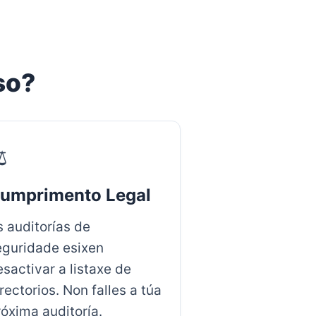
so?
️
umprimento Legal
s auditorías de
eguridade esixen
sactivar a listaxe de
rectorios. Non falles a túa
róxima auditoría.