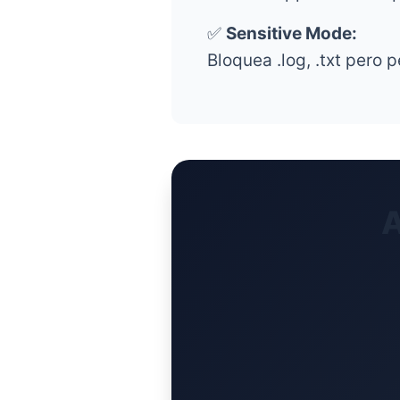
✅
Sensitive Mode:
Bloquea .log, .txt pero p
A