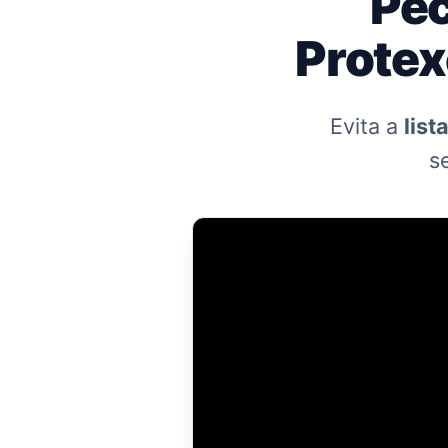
Pec
Protex
Evita a
list
s