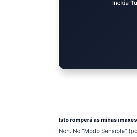
Inclúe
Tu
Isto romperá as miñas imaxes 
Non. No “Modo Sensible” (p