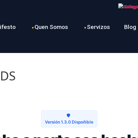
Galeg
ifesto
Quen Somos
Servizos
Blog
ADS
🛡️
Versión 1.3.0 Dispoñible