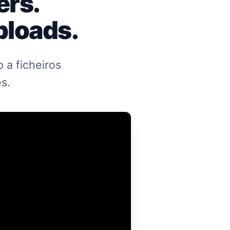
ers.
ploads.
 a ficheiros
s.