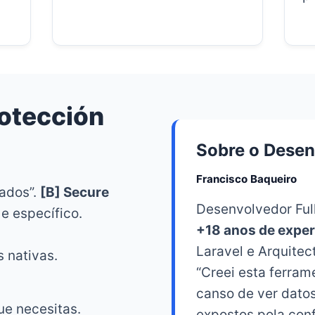
rotección
Sobre o Desen
Francisco Baqueiro
sados”.
[B] Secure
Desenvolvedor Full
 e específico.
+18 anos de exper
Laravel e Arquitec
s nativas.
“Creei esta ferra
canso de ver datos
ue necesitas.
expostos pola con